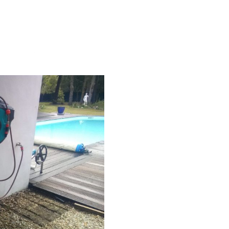
ur
nt au sel