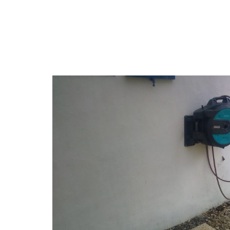
Pose d’une pompe à chaleur
Enlèvement d’un brominate
et installation d’un traiteme